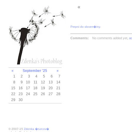
«
Prepni do sloven�iny
.
Comments:
No comments added yet,
a
«
September '25
»
1
2
3
4
5
6
7
8
9
10
11
12
13
14
15
16
17
18
19
20
21
22
23
24
25
26
27
28
29
30
© 2007-15
Zdenka �turcov�