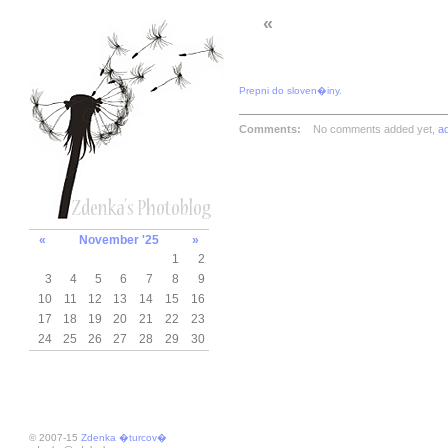
«
Prepni do sloven�iny
.
Comments:
No comments added yet,
a
«
November '25
»
1
2
3
4
5
6
7
8
9
10
11
12
13
14
15
16
17
18
19
20
21
22
23
24
25
26
27
28
29
30
© 2007-15
Zdenka �turcov�