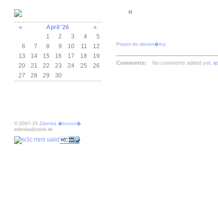
«
«
April '26
»
1
2
3
4
5
Prepni do sloven�iny
.
6
7
8
9
10
11
12
13
14
15
16
17
18
19
Comments:
No comments added yet,
a
20
21
22
23
24
25
26
27
28
29
30
© 2007-15
Zdenka �turcov�
zdenka@zdnk.sk